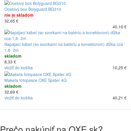
Ocelový box Bolyguard BG310
nie je skladom
32,65 €
40,16 €
Napájací kábel (so svorkami na batériu a konektorom) dĺžka cca
1,8- 2m
skladom
8,33 €
vložiť do košíka
10,25 €
Maketa fotopasce OXE Spider 4G
skladom
32,69 €
vložiť do košíka
40,21 €
Prečo nakúpiť na OXE.sk?