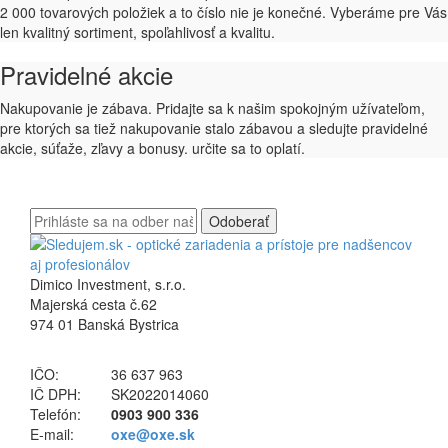
2 000 tovarových položiek a to číslo nie je konečné. Vyberáme pre Vás
len kvalitný sortiment, spoľahlivosť a kvalitu.
Pravidelné akcie
Nakupovanie je zábava. Pridajte sa k našim spokojným užívateľom,
pre ktorých sa tiež nakupovanie stalo zábavou a sledujte pravidelné
akcie, súťaže, zľavy a bonusy. určite sa to oplatí.
Odoberať
Dimico Investment, s.r.o.
Majerská cesta č.62
974 01 Banská Bystrica
IČO:
36 637 963
IČ DPH:
SK2022014060
Telefón:
0903 900 336
E-mail:
oxe@oxe.sk