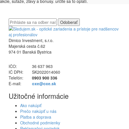
akcie, súťaže, zľavy a bonusy. určite sa to oplatí.
Odoberať
Dimico Investment, s.r.o.
Majerská cesta č.62
974 01 Banská Bystrica
IČO:
36 637 963
IČ DPH:
SK2022014060
Telefón:
0903 900 336
E-mail:
oxe@oxe.sk
Užitočné informácie
Ako nakúpiť
Prečo nakúpiť u nás
Platba a doprava
Obchodné podmienky
Reklamačný poriadok