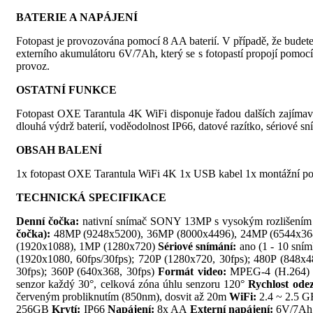
BATERIE A NAPÁJENÍ
Fotopast je provozována pomocí 8 AA baterií. V případě, že budete m
externího akumulátoru 6V/7Ah, který se s fotopastí propojí pomocí 
provoz.
OSTATNÍ FUNKCE
Fotopast OXE Tarantula 4K WiFi disponuje řadou dalších zajímavých
dlouhá výdrž baterií, voděodolnost IP66, datové razítko, sériové sn
OBSAH BALENÍ
1x fotopast OXE Tarantula WiFi 4K 1x USB kabel 1x montážní pop
TECHNICKÁ SPECIFIKACE
Denní čočka:
nativní snímač SONY 13MP s vysokým rozlišením
čočka):
48MP (9248x5200), 36MP (8000x4496), 24MP (6544x36
(1920x1088), 1MP (1280x720)
Sériové snímání:
ano (1 - 10 sní
(1920x1080, 60fps/30fps); 720P (1280x720, 30fps); 480P (848x
30fps); 360P (640x368, 30fps)
Formát video:
MPEG-4 (H.264)
senzor každý 30°, celková zóna úhlu senzoru 120°
Rychlost ode
červeným probliknutím (850nm), dosvit až 20m
WiFi:
2.4 ~ 2.5 G
256GB
Krytí:
IP66
Napájení:
8x AA
Externí napájení:
6V/7Ah (