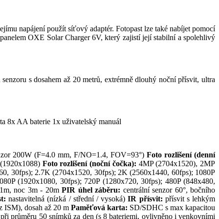
ejímu napájení použít síťový adaptér. Fotopast lze také nabíjet pomocí
panelem OXE Solar Charger 6V, který zajistí její stabilní a spolehlivý
 senzoru s dosahem až 20 metrů, extrémně dlouhý noční přísvit, ultra
a 8x AA baterie 1x uživatelský manuál
zor 200W (F=4.0 mm, F/NO=1.4, FOV=93°)
Foto rozlišení (denní
 (1920x1088)
Foto rozlišení (noční čočka):
4MP (2704x1520), 2MP
, 30fps); 2.7K (2704x1520, 30fps); 2K (2560x1440, 60fps); 1080P
80P (1920x1080, 30fps); 720P (1280x720, 30fps); 480P (848x480,
1m, noc 3m - 20m
PIR úhel záběru:
centrální senzor 60°, bočního
t:
nastavitelná (nízká / střední / vysoká)
IR přísvit:
přísvit s lehkým
z ISM), dosah až 20 m
Paměťová karta:
SD/SDHC s max kapacitou
při průměru 50 snímků za den (s 8 bateriemi, ovlivněno i venkovními