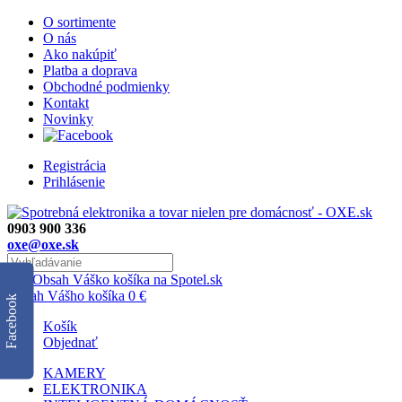
O sortimente
O nás
Ako nakúpiť
Platba a doprava
Obchodné podmienky
Kontakt
Novinky
Registrácia
Prihlásenie
0903 900 336
oxe@oxe.sk
0
Obsah Vášho košíka
0
€
Facebook
Košík
Objednať
KAMERY
ELEKTRONIKA