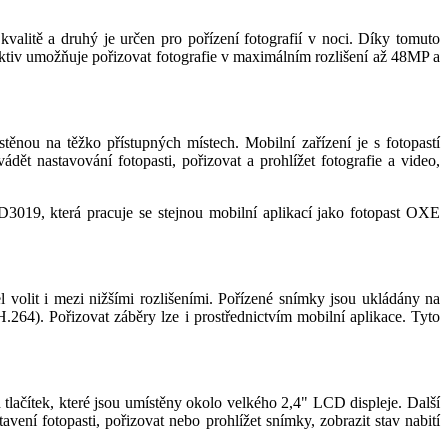
kvalitě a druhý je určen pro pořízení fotografií v noci. Díky tomuto
jektiv umožňuje pořizovat fotografie v maximálním rozlišení až 48MP a
těnou na těžko přístupných místech. Mobilní zařízení je s fotopastí
ět nastavování fotopasti, pořizovat a prohlížet fotografie a video,
D3019, která pracuje se stejnou mobilní aplikací jako fotopast OXE
 volit i mezi nižšími rozlišeními. Pořízené snímky jsou ukládány na
4). Pořizovat záběry lze i prostřednictvím mobilní aplikace. Tyto
tlačítek, které jsou umístěny okolo velkého 2,4" LCD displeje. Další
avení fotopasti, pořizovat nebo prohlížet snímky, zobrazit stav nabití