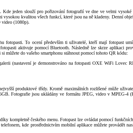
. Kde jeden slouží pro pořizování fotografií ve dne ve velmi vysoké 
lmi vysokou kvalitou všech funkcí, které jsou na ně kladeny. Denní ob
D video (1080p).
fotopasti. To ocení především ti uživatelé, kteří mají fotopast umís
opasti aktivuje pomocí Bluetooth. Následně lze skrze aplikaci provád
aci si můžete do vašeho smartphonu stáhnout pomocí tohoto QR kódu:
 galerii (nastavení je demonstrováno na fotopasti OXE WiFi Lovec R
ejvyšší produktové třídy. Kromě maximálních rozlišené může uživatel
GB. Fotografie jsou ukládány ve formátu JPEG, video v MPEG-4 (H.26
 díky kompletně českého menu. Fotopast lze ovládat pomocí funkčních 
m telefonem, kde prostřednictvím mobilní aplikace můžete provádět nast