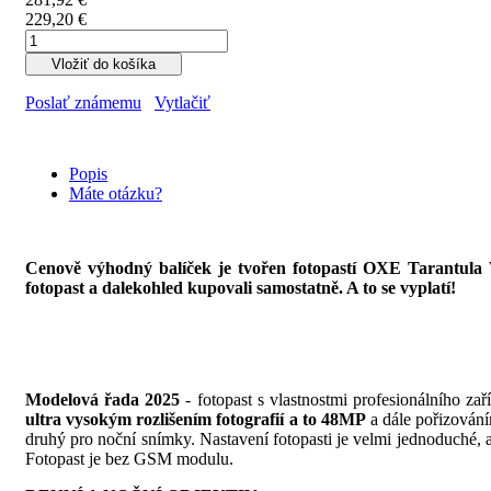
229,20 €
Vložiť do košíka
Poslať známemu
Vytlačiť
Popis
Máte otázku?
Cenově výhodný balíček je tvořen fotopastí OXE Tarantul
fotopast a dalekohled kupovali samostatně. A to se vyplatí!
Modelová řada 2025
- fotopast s vlastnostmi profesionálního za
ultra vysokým rozlišením fotografií a to 48MP
a dále pořizová
druhý pro noční snímky. Nastavení fotopasti je velmi jednoduché, a
Fotopast je bez GSM modulu.