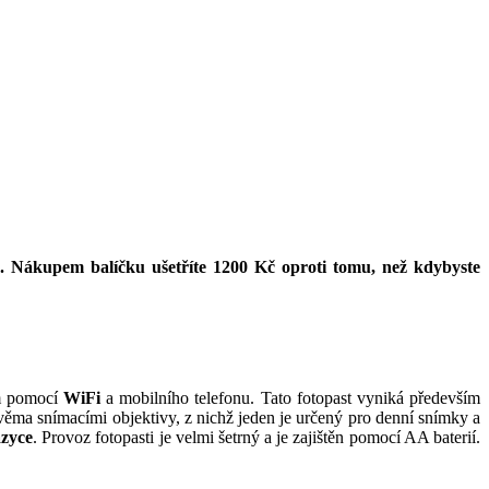
Nákupem balíčku ušetříte 1200 Kč oproti tomu, než kdybyste
ím pomocí
WiFi
a mobilního telefonu. Tato fotopast vyniká především
dvěma snímacími objektivy, z nichž jeden je určený pro denní snímky a
azyce
. Provoz fotopasti je velmi šetrný a je zajištěn pomocí AA baterií.