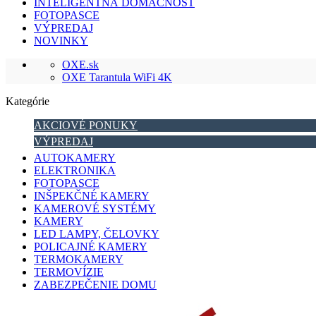
INTELIGENTNÁ DOMÁCNOSŤ
FOTOPASCE
VÝPREDAJ
NOVINKY
OXE.sk
OXE Tarantula WiFi 4K
Kategórie
AKCIOVÉ PONUKY
VÝPREDAJ
AUTOKAMERY
ELEKTRONIKA
FOTOPASCE
INŠPEKČNÉ KAMERY
KAMEROVÉ SYSTÉMY
KAMERY
LED LAMPY, ČELOVKY
POLICAJNÉ KAMERY
TERMOKAMERY
TERMOVÍZIE
ZABEZPEČENIE DOMU