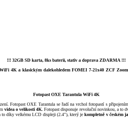
!!! 32GB SD karta, 8ks baterií, stativ a doprava ZDARMA !!!
a WiFi 4K a klasickým dalekohledem FOMEI 7-21x40 ZCF Zoom. 
Fotopast OXE Tarantula WiFi 4K
řízení. Fotopast OXE Tarantula se řadí na vrchol fotopastí s připojen
ním
videa o velikosti 4K
. Fotopast disponuje revoluční novinkou, a to 
 to díky velkému LCD displeji (2.4"), který je
kompletně v českém j