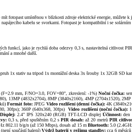
ít fotopast umístěnou v blízkosti zdroje elektrické energie, můžete k j
napájecího kabelu se svorkami. Fotopast je kompatibilní i se solárním 
 funkcí, jako je rychlá doba odezvy 0,3 s, nastavitelná citlivost PIR
ímání a mnohé další.
ruh 1x stativ na tripod 1x montážní deska 3x šrouby 1x 32GB SD kart
 (F=2.9 mm, F/NO=3.0, FOV=80°, zkreslení: -1%)
Noční čočka:
sen
80), 13MP (4832x2704), 8MP (3840x2160), 4MP (2704x1520), 2MP
mků)
Formát foto:
JPEG
Video rozlišení (denní čočka):
4K (3840x2160
480, 30fps); 360P (640x368, 30fps)
Video rozlišení (noční čočka):
10
Displej:
2.4" IPS 320x240 (RGB) TFT-LCD displej
Účinnost:
den 
zvy:
0,3 s, před spuštěním 0,2 s
PIR dosah:
až 20 metrů
PIR citlivos
Hz 802.11 b/g/n (až 150 Mbps), dosah až 15 m
Bluetooth:
5.0 (2.4GH
není součástí balení)
Výdrž baterií v režimu standby:
cca 6 měsíců 