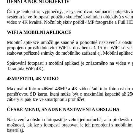
DENNÍ A NOČNÍ OBJEKTIV
Čím je tento stroj výjimečný, je systém dvou snímacích objektivů
systému je ve fotopasti použito skutečně kvalitních objektivů s ve
video v 4K kvalitě. Noční objektiv pořídí 4MP fotografie a Full H
WIFI A MOBILNÍ APLIKACE
Mobilní aplikace umožňuje snadné a pohodlné nastavení a obsluhu 
propojeno prostřednictvím WiFi s dosahem až 15 m. WiFi se ve fot
stahovat pořízené snímky do mobilního zařízení aj. Mobilní aplik
Spárování fotopasti s mobilní aplikací je znázorněno na videu v
Tarantula WiFi 4K).
48MP FOTO, 4K VIDEO
Maximální foto rozlišení 48MP a 4K video řadí tuto fotopast do n
paměťovou SD kartu, která může být o maximální kapacitě až 256
záběry si pak lze ve smartphonu prohlížet.
ČESKÉ MENU, SNADNÉ NASTAVENÍ A OBSLUHA
Nastavení a obsluha fotopasti je velmi jednoduchá, a to především
možností, jak lze s fotopastí pracovat, je její propojení s mobilní
baterií aj.