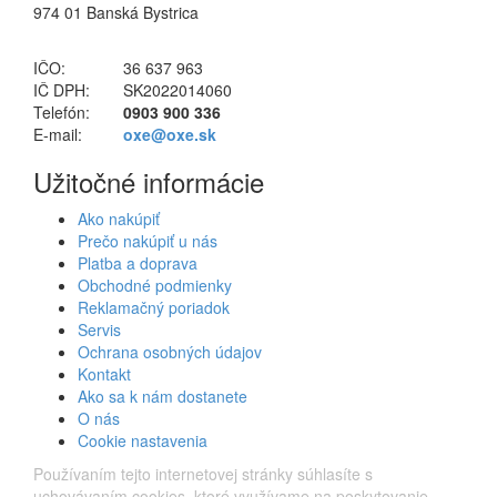
974 01 Banská Bystrica
IČO:
36 637 963
IČ DPH:
SK2022014060
Telefón:
0903 900 336
E-mail:
oxe@oxe.sk
Užitočné informácie
Ako nakúpiť
Prečo nakúpiť u nás
Platba a doprava
Obchodné podmienky
Reklamačný poriadok
Servis
Ochrana osobných údajov
Kontakt
Ako sa k nám dostanete
O nás
Cookie nastavenia
Používaním tejto internetovej stránky súhlasíte s
uchovávaním cookies, ktoré využívame na poskytovanie